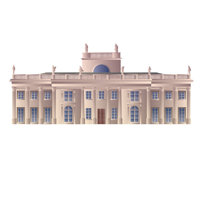
E(X)PLORY