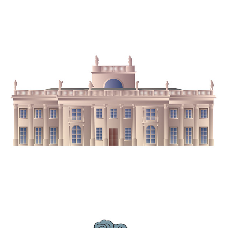
E(X)PLORY